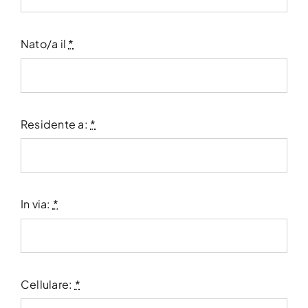
Nato/a il
*
Residente a:
*
In via:
*
Cellulare:
*