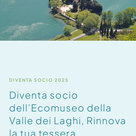
Chi siamo
Progetti e ricerca
ATTIVITÀ
Itinerari culturali e naturalistici
DIVENTA SOCIO 2025
Didattica
Diventa socio
dell’Ecomuseo della
Ecomusei in rete e Eco-card
Valle dei Laghi, Rinnova
Gallery e Media
la tua tessera